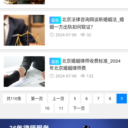
北京法律咨询网谈新婚姻法_婚
最新
姻一方出轨如何取证？
2024-07-06
32
北京婚姻律师收费标准_2024
最新
年北京婚姻律师费
2024-07-06
132
共110条
第一页
上一页
5
6
7
8
9
10
11
下一页