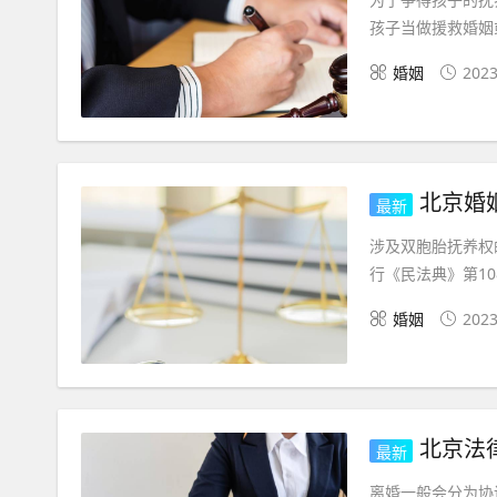
孩子当做援救婚姻
婚姻
2023
北京婚姻
最新
涉及双胞胎抚养权
行《民法典》第10
婚姻
2023
北京法
最新
离婚一般会分为协