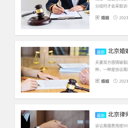
分歧时才会采取诉
婚姻
2023
北京婚
最新
夫妻双方感情破裂
种，一种是协议离
婚姻
2023
北京律
最新
诉讼离婚费用按5