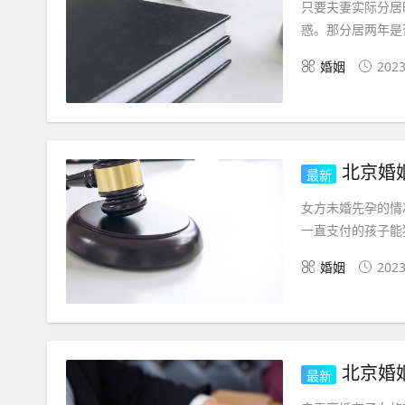
只要夫妻实际分居
惑。那分居两年是
婚姻
2023
北京婚
最新
女方未婚先孕的情
一直支付的孩子能
婚姻
2023
北京婚
最新