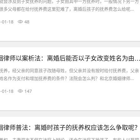
就会涉及到子女抚养的问题，子女由其中一方抚养时，一般情况下另一方
很多父母都在给付抚养费这里犯难了，离婚后孩子的抚养费怎么给呢...
-01-18
48
律师以案析法：离婚后能否以子女改变姓名为由拒付抚养费？
抚养，经父亲的同意孩子改随母姓，但父亲并没有按时给付抚养费，父亲
姓名作为支付和增加抚养费的条件？法院会怎么判？和北京婚姻律师...
-01-18
147
姻律师普法：离婚时孩子的抚养权应该怎么争取呢
养权，夫妻双方不但在法庭上辩论，还会在法庭下抢孩子。有些人以至把