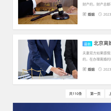
财产的，财产总额不
婚姻
2023
北京离
最新
夫妻双方如果感情
的，在办理离婚的
婚姻
2023
共110条
第一页