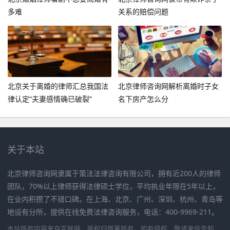
多难
关系的赔偿问题
北京关于离婚的律师汇总我国法
北京律师咨询网解析离婚时子女
律认定“夫妻感情确已破裂”
名下房产怎么分
关于本站
北京律师咨询网隶属于策法法律咨询有限公司，拥有近200人的律师
团队，70%以上律师获得法律硕士学位，平均执业年限在5年以上，
在业内积攒了不错口碑。在上海、北京、广州、深圳、杭州、青岛等
地设有分所，提供在线免费法律咨询服务，电话：400-9969-211。
本站所有内容来自互联网，版权归原著所有。如有侵权，敬请来信告知