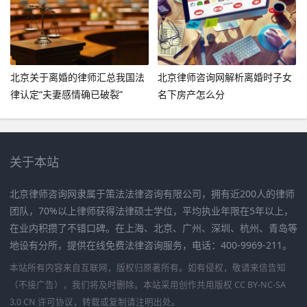
北京关于离婚的律师汇总我国法
北京律师咨询网解析离婚时子女
律认定“夫妻感情确已破裂”
名下房产怎么分
关于本站
北京律师咨询网隶属于策法法律咨询有限公司，拥有近200人的律师
团队，70%以上律师获得法律硕士学位，平均执业年限在5年以上，
在业内积攒了不错口碑。在上海、北京、广州、深圳、杭州、青岛等
地设有分所，提供在线免费法律咨询服务，电话：400-9969-211。
本站所有内容来自互联网，版权归原著所有。如有侵权，敬请来信告知
（不接广告），我们将及时删除。本站采用创作共用版权 CC BY-NC-SA
3.0 CN 许可协议，转载或复制请注明出处。