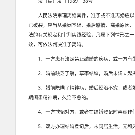
法（民）发〔1989〕38号
人民法院审理离婚案件，准予或不准离婚应以夫
已破裂，应当从婚姻基础、婚后感情、离婚原因、
法的有关规定和审判实践经验，凡属下列情形之一
效，可依法判决准予离婚。
1．一方患有法定禁止结婚的疾病，或一方有生
2．婚前缺乏了解，草率结婚，婚后未建立起夫
3．婚前隐瞒了精神病，婚后经治不愈，或者婚
期间患精神病，久治不愈的。
4．一方欺骗对方，或者在结婚登记时弄虚作假
5．双方办理结婚登记后，未同居生活，无和