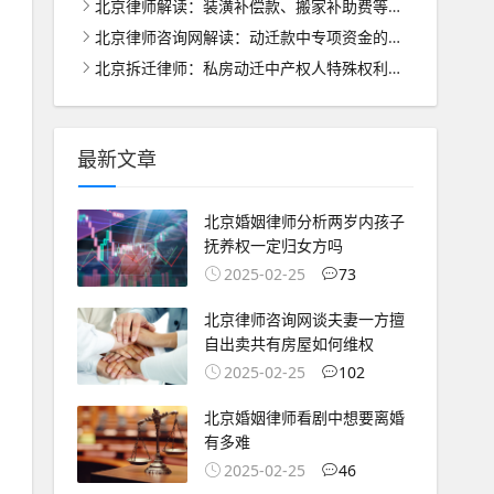
北京律师解读：装潢补偿款、搬家补助费等的合理分配之道
北京律师咨询网解读：动迁款中专项资金的管理与使用之道
北京拆迁律师：私房动迁中产权人特殊权利的法律保护与处理
最新文章
北京婚姻律师分析两岁内孩子
抚养权一定归女方吗
2025-02-25
73
北京律师咨询网谈夫妻一方擅
自出卖共有房屋如何维权
2025-02-25
102
北京婚姻律师看剧中想要离婚
有多难
2025-02-25
46