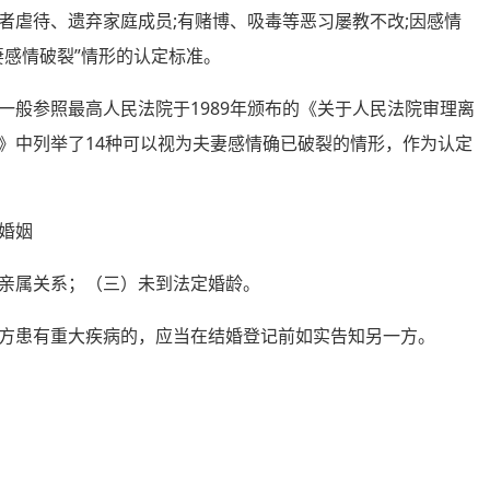
虐待、遗弃家庭成员;有赌博、吸毒等恶习屡教不改;因感情
妻感情破裂”情形的认定标准。
参照最高人民法院于1989年颁布的《关于人民法院审理离
》中列举了14种可以视为夫妻感情确已破裂的情形，作为认定
婚姻
亲属关系；（三）未到法定婚龄。
患有重大疾病的，应当在结婚登记前如实告知另一方。