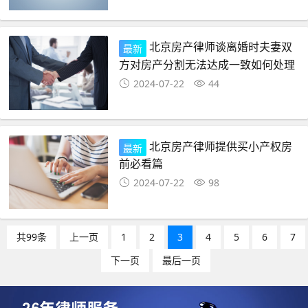
北京房产律师谈离婚时夫妻双
最新
方对房产分割无法达成一致如何处理
2024-07-22
44
北京房产律师提供买小产权房
最新
前必看篇
2024-07-22
98
共99条
上一页
1
2
3
4
5
6
7
下一页
最后一页