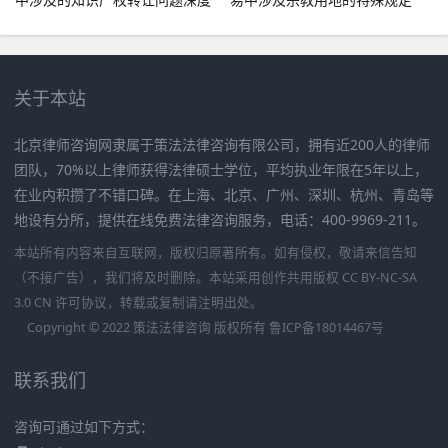
剖析
关于本站
北京律师咨询网隶属于策法法律咨询有限公司，拥有近200人的律师
团队，70%以上律师获得法律硕士学位，平均执业年限在5年以上，
在业内积攒了不错口碑。在上海、北京、广州、深圳、杭州、青岛等
地设有分所，提供在线免费法律咨询服务，电话：400-9969-211。
本站所有内容来自互联网，版权归原著所有。如有侵权，敬请来信告知
（不接广告），我们将及时删除。本站采用创作共用版权 CC BY-NC-SA
3.0 CN 许可协议，转载或复制请注明出处。
Copyright © 2022 策法法律咨询 版权所有
鲁ICP备18014467号
联系我们
咨询可通过如下方式：