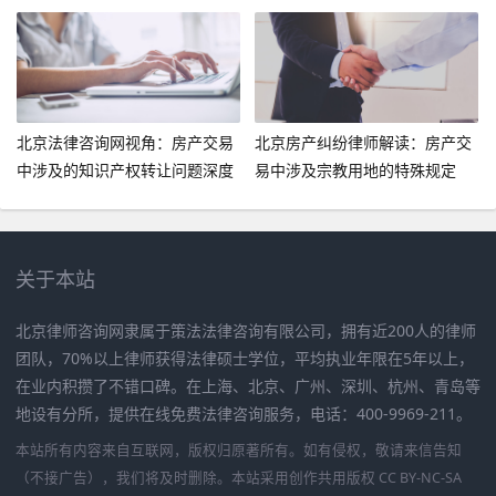
任
除争议
北京法律咨询网视角：房产交易
北京房产纠纷律师解读：房产交
中涉及的知识产权转让问题深度
易中涉及宗教用地的特殊规定
剖析
关于本站
北京律师咨询网隶属于策法法律咨询有限公司，拥有近200人的律师
团队，70%以上律师获得法律硕士学位，平均执业年限在5年以上，
在业内积攒了不错口碑。在上海、北京、广州、深圳、杭州、青岛等
地设有分所，提供在线免费法律咨询服务，电话：400-9969-211。
本站所有内容来自互联网，版权归原著所有。如有侵权，敬请来信告知
（不接广告），我们将及时删除。本站采用创作共用版权 CC BY-NC-SA