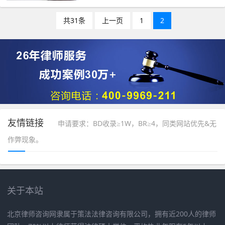
共31条
上一页
1
2
友情链接
申请要求：BD收录≥1W，BR≥4，同类网站优先&无
作弊现象。
关于本站
北京律师咨询网隶属于策法法律咨询有限公司，拥有近200人的律师