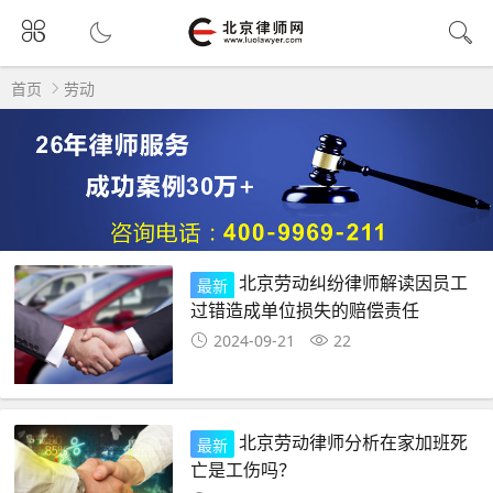
首页
劳动
北京劳动纠纷律师解读因员工
最新
过错造成单位损失的赔偿责任
2024-09-21
22
北京劳动律师分析在家加班死
最新
亡是工伤吗？