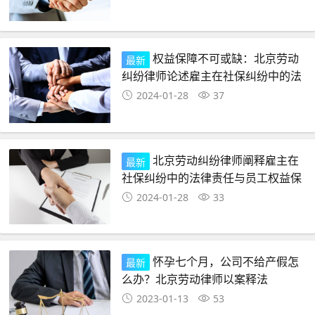
权益保障不可或缺：北京劳动
最新
纠纷律师论述雇主在社保纠纷中的法
律援助义务
2024-01-28
37
北京劳动纠纷律师阐释雇主在
最新
社保纠纷中的法律责任与员工权益保
障
2024-01-28
33
怀孕七个月，公司不给产假怎
最新
么办？北京劳动律师以案释法
2023-01-13
53