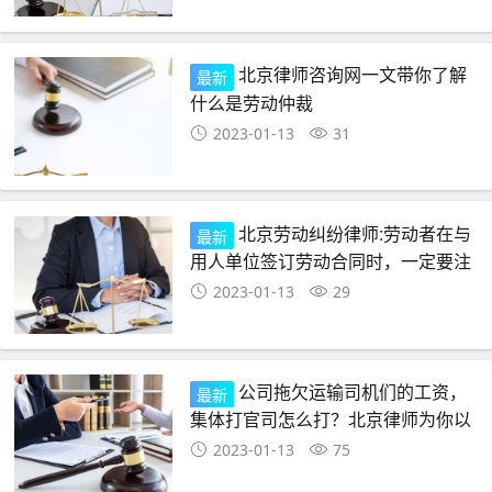
北京律师咨询网一文带你了解
最新
什么是劳动仲裁
2023-01-13
31
北京劳动纠纷律师:劳动者在与
最新
用人单位签订劳动合同时，一定要注
意这些法律问题
2023-01-13
29
公司拖欠运输司机们的工资，
最新
集体打官司怎么打？北京律师为你以
案释法
2023-01-13
75