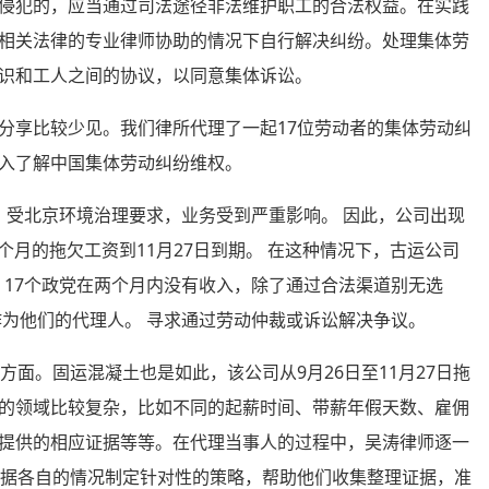
侵犯的，应当通过司法途径非法维护职工的合法权益。在实践
相关法律的专业律师协助的情况下自行解决纠纷。处理集体劳
识和工人之间的协议，以同意集体诉讼。
享比较少见。我们律所代理了一起17位劳动者的集体劳动纠
入了解中国集体劳动纠纷维权。
）受北京环境治理要求，业务受到严重影响。 因此，公司出现
个月的拖欠工资到11月27日到期。 在这种情况下，古运公司
 17个政党在两个月内没有收入，除了通过合法渠道别无选
作为他们的代理人。 寻求通过劳动仲裁或诉讼解决争议。
面。固运混凝土也是如此，该公司从9月26日至11月27日拖
的领域比较复杂，比如不同的起薪时间、带薪年假天数、雇佣
提供的相应证据等等。在代理当事人的过程中，吴涛律师逐一
根据各自的情况制定针对性的策略，帮助他们收集整理证据，准