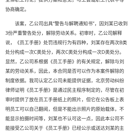
协商确定。
该案，乙公司出具“警告与解聘通知书”，因刘某已收到
3份严重警告处分，解除劳动关系。初审时，乙公司解释
说，《员工手册》处罚违规行为有四种，刘某存在两次B类
处分构成一次C类处分，两次C类处分构成一次D类处分。
显然，乙公司系根据《员工手册》的有关规定，解除与刘
某的劳动关系，因此，本合同是否可以作为本案件解除的
制度依据。我司认定乙公司未能提供证据，北京劳动纠纷
律师证明《员工手册》是通过民主程序制定的，尽管在初
审时提供了放在员工手册纸上的照片，但它在公告板上表
明员工可以自己翻阅，但是不能出示照片的原始载体，不
能显示拍摄时间等，刘某也不认可这一点，因此本公司不
能接受乙公司关于《员工手册》已经公示或送达刘某的主