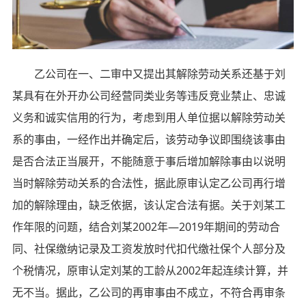
乙公司在一、二审中又提出其解除劳动关系还基于刘
某具有在外开办公司经营同类业务等违反竞业禁止、忠诚
义务和诚实信用的行为，考虑到用人单位据以解除劳动关
系的事由，一经作出并确定后，该劳动争议即围绕该事由
是否合法正当展开，不能随意于事后增加解除事由以说明
当时解除劳动关系的合法性，据此原审认定乙公司再行增
加的解除理由，缺乏依据，该认定合法有据。关于刘某工
作年限的问题，结合刘某2002年—2019年期间的劳动合
同、社保缴纳记录及工资发放时代扣代缴社保个人部分及
个税情况，原审认定刘某的工龄从2002年起连续计算，并
无不当。据此，乙公司的再审事由不成立，不符合再审条