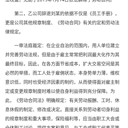
第二，乙公司辞退刘某的依据不仅是《员工手册》，
更是公司其他规章制度、《劳动合同》有关约定和劳动法
律规定。
一审法庭裁定：在企业自治的范围内，用人单位建立
并完善劳动法规，但是由于雇主常常把利润最大化作为其
最终目标，因此，在各方面节省成本，扩大交易空间是其
必然的举措，而工人处于雇佣状态，本身势单力薄，维权
意识低，同时也受经济因素的制约，从而使得面对雇主制
定或变更规章制度时难以使自身利益得到充分保障。为
此，《劳动合同法》明确规定：有关劳动报酬、工时、休
息休假的制定、修改或决定。直接关系到劳动者切身利益
的规章制度和重大事项，保险福利等，应当由职工大会或
全体职工讨论，提供方案和意见，与工会或职工代表平等