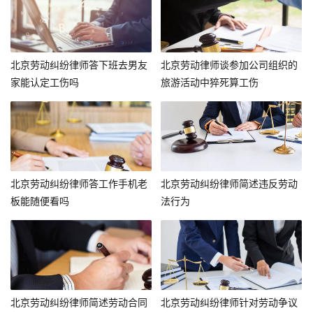
北京劳动纠纷律师答下班去男友
北京劳动律师谈参加公司组织的
家能认定工伤吗
旅游活动中猝死算工伤
北京劳动纠纷律师答工作手机老
北京劳动纠纷律师简述违反劳动
板能随便看吗
法行为
北京劳动纠纷律师简述劳动合同
北京劳动纠纷律师针对劳动争议