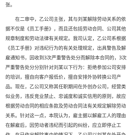
张。
在二审中，乙公司主张，其与刘某解除劳动关系的依
据不仅是《员工手册》，而且还包括劳动合同、公司其他
规章制度和劳动法律有关规定。我司认定，乙公司系根据
《员工手册》对违纪行为的有关处理规定，出具警告及解
雇通知书，因收到3次严重警告处分而解除本合同的，3次
严重警告处分分别针对刘某以下行为：拒绝参加公司安排
的培训，擅自向客户报低价，擅自安排外协转换公司产
品。现在，乙公司又称其任职期间在外创办公司，经营类
似业务，违反竞业禁止、忠诚度和诚实信用的原则，故应
根据劳动合同的相应条款及劳动合同法有关规定解除劳动
关系。针对这一点，本院认为，雇主据以解雇工人的理由
在解雇后，因劳动者违纪而引起的纠纷，应立即停止工
作，在已作出解除事由的情况下，乙公司以刘某在外开办