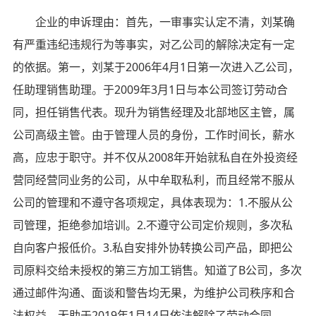
企业的申诉理由：首先，一审事实认定不清，刘某确
有严重违纪违规行为等事实，对乙公司的解除决定有一定
的依据。第一，刘某于2006年4月1日第一次进入乙公司，
任助理销售助理。于2009年3月1日与本公司签订劳动合
同，担任销售代表。现升为销售经理及北部地区主管，属
公司高级主管。由于管理人员的身份，工作时间长，薪水
高，应忠于职守。并不仅从2008年开始就私自在外投资经
营同经营同业务的公司，从中牟取私利，而且经常不服从
公司的管理和不遵守各项规定，具体表现为：1.不服从公
司管理，拒绝参加培训。2.不遵守公司定价规则，多次私
自向客户报低价。3.私自安排外协转换公司产品，即把公
司原料交给未授权的第三方加工销售。知道了B公司，多次
通过邮件沟通、面谈和警告均无果，为维护公司秩序和合
法权益，无助于2019年1月14日依法解除了劳动合同。