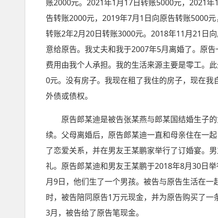
账2000元。2021年1月17日转账5000元，2021
告转账2000元，2019年7月1日向原告转账5000
转账2年2月20日转账3000元。2018年11月2
意给原告。我丈夫和我于2007年5月离婚了。原
费用由我个人承担。我的生活来源主要是零工。此
0元。没有房子。我现在租了我住的房子，现在我
外债或债权。
原告郎某迪是被告张某燕与郎某国结婚生子的女儿
续。父母离婚后，原告郎某迪一直和母亲住在一起，
了恋爱关系，并在男友王某鹏家举行了订婚宴。男
礼。原告郎某迪和男友王某鹏于2018年8月30日举
月9日，他们生了一个男孩。被告与原告生活在一起
时，被告陪同原告1万元现金，并为原告购买了一条
3月，被告给了原告笔现金。