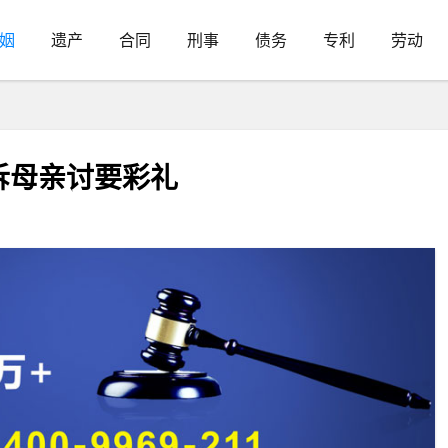
姻
遗产
合同
刑事
债务
专利
劳动
诉母亲讨要彩礼