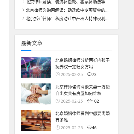
北京律师解读：装潢补偿款、搬家补助费等的合理分配之道
北京律师咨询网解读：动迁款中专项资金的管理与使用之道
北京拆迁律师：私房动迁中产权人特殊权利的法律保护与处理
最新文章
北京婚姻律师分析两岁内孩子
抚养权一定归女方吗
2025-02-25
73
北京律师咨询网谈夫妻一方擅
自出卖共有房屋如何维权
2025-02-25
102
北京婚姻律师看剧中想要离婚
有多难
2025-02-25
46