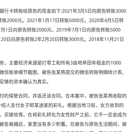
转账给原告的现金如下:2021年3月5日向原告转账3000
转账2000元。2021年1月17日转账5000元，2020年4月5日转
年7月1日向原告转账2000元，2019年7月1日向原告转账5000
20日向原告转账2年2月20日转账3000元。2018年11月21日
主要经济来源是打零工和所有3亩地旱田年租金约1000
微信账单细节截图、被告张某燕提交的微信转账明细统计表、
足够的资本确认为真实。
的保管合同，并返还该合同。在本案中，被告张某燕收取的
过介绍人支付女子郎某迪家的彩礼。根据当地习俗，女方收到的
。买嫁妆等。在将彩礼转化为女性财产之前，它不一定会成为
被告离婚后，家里没有多少积蓄。在被告与原告生活期间，被