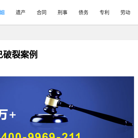
姻
遗产
合同
刑事
债务
专利
劳动
已破裂案例