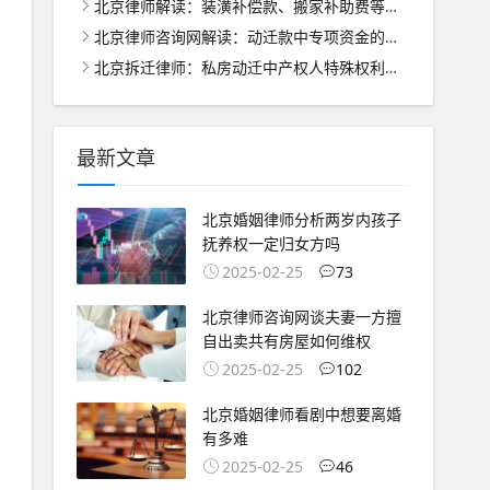
北京律师解读：装潢补偿款、搬家补助费等的合理分配之道
北京律师咨询网解读：动迁款中专项资金的管理与使用之道
北京拆迁律师：私房动迁中产权人特殊权利的法律保护与处理
最新文章
北京婚姻律师分析两岁内孩子
抚养权一定归女方吗
2025-02-25
73
北京律师咨询网谈夫妻一方擅
自出卖共有房屋如何维权
2025-02-25
102
北京婚姻律师看剧中想要离婚
有多难
2025-02-25
46