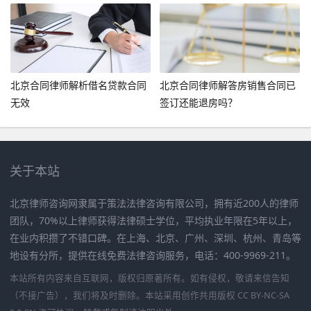
北京合同律师解析借名贷款合同
北京合同律师解答房销售合同已
无效
签订还能退房吗？
关于本站
北京律师咨询网隶属于策法法律咨询有限公司，拥有近200人的律师
团队，70%以上律师获得法律硕士学位，平均执业年限在5年以上，
在业内积攒了不错口碑。在上海、北京、广州、深圳、杭州、青岛等
地设有分所，提供在线免费法律咨询服务，电话：400-9969-211。
本站所有内容来自互联网，版权归原著所有。如有侵权，敬请来信告知
（不接广告），我们将及时删除。本站采用创作共用版权 CC BY-NC-SA