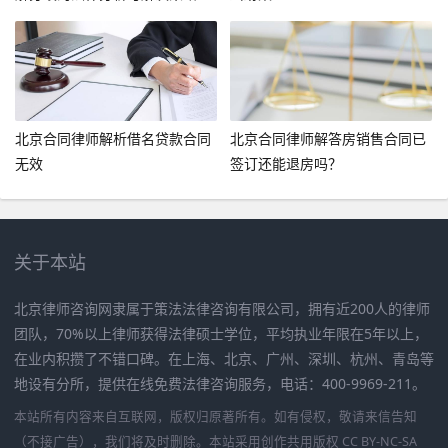
北京合同律师解析借名贷款合同
北京合同律师解答房销售合同已
无效
签订还能退房吗？
关于本站
北京律师咨询网隶属于策法法律咨询有限公司，拥有近200人的律师
团队，70%以上律师获得法律硕士学位，平均执业年限在5年以上，
在业内积攒了不错口碑。在上海、北京、广州、深圳、杭州、青岛等
地设有分所，提供在线免费法律咨询服务，电话：400-9969-211。
本站所有内容来自互联网，版权归原著所有。如有侵权，敬请来信告知
（不接广告），我们将及时删除。本站采用创作共用版权 CC BY-NC-SA