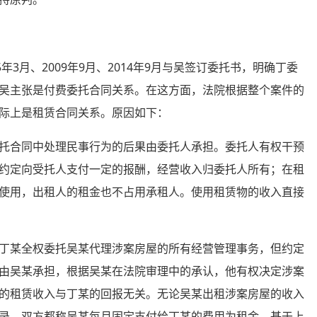
月、2009年9月、2014年9月与吴签订委托书，明确丁委
吴主张是付费委托合同关系。在这方面，法院根据整个案件的
际上是租赁合同关系。原因如下：
合同中处理民事行为的后果由委托人承担。委托人有权干预
约定向受托人支付一定的报酬，经营收入归委托人所有；在租
使用，出租人的租金也不占用承租人。使用租赁物的收入直接
某全权委托吴某代理涉案房屋的所有经营管理事务，但约定
由吴某承担，根据吴某在法院审理中的承认，他有权决定涉案
的租赁收入与丁某的回报无关。无论吴某出租涉案房屋的收入
录，双方都称吴某每月固定支付给丁某的费用为租金。基于上