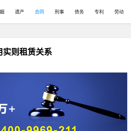
姻
遗产
合同
刑事
债务
专利
劳动
用实则租赁关系