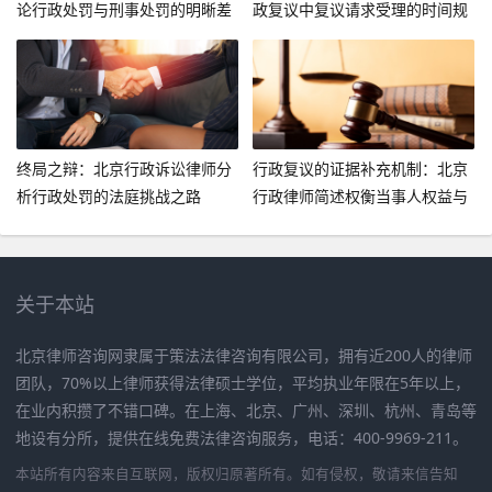
论行政处罚与刑事处罚的明晰差
政复议中复议请求受理的时间规
异
定与案例分析
终局之辩：北京行政诉讼律师分
行政复议的证据补充机制：北京
析行政处罚的法庭挑战之路
行政律师简述权衡当事人权益与
公共利益
关于本站
北京律师咨询网隶属于策法法律咨询有限公司，拥有近200人的律师
团队，70%以上律师获得法律硕士学位，平均执业年限在5年以上，
在业内积攒了不错口碑。在上海、北京、广州、深圳、杭州、青岛等
地设有分所，提供在线免费法律咨询服务，电话：400-9969-211。
本站所有内容来自互联网，版权归原著所有。如有侵权，敬请来信告知